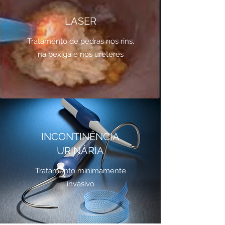
LASER
Tratamento de pedras nos rins,
na bexiga e nos ureteres
INCONTINÊNCIA
URINÁRIA
Tratamento minimamente
invasivo