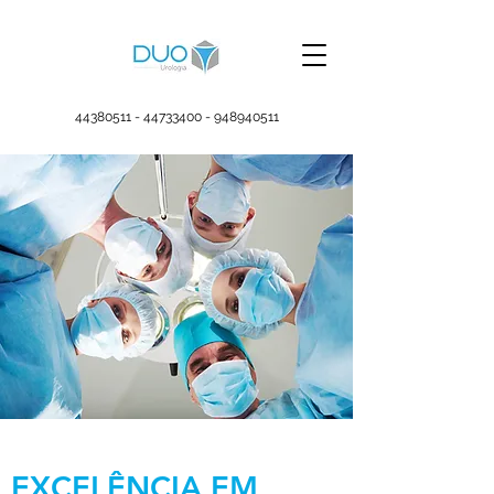
44380511 - 44733400
-
948940511
EXCELÊNCIA EM